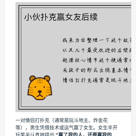
一对情侣打扑克（通常是玩斗地主、炸金花
等），男生凭借技术或运气赢了女生。女生半开
玩笑半认真地提出
“赢了我的人，还要赢我的