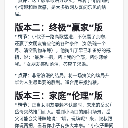
*
点评
：这个版本最贴近现实，充满了情侣间的
小情趣和幽默感，是大多数网友喜闻乐见的结
局。
版本二：终极“赢家”版
*
情节
：小伙子一路高歌猛进，不仅赢了亲吻，
还赢了女朋友答应他的各种条件（如洗碗一个
月、清空购物车等）。他掏出了早已准备好的
戒
指
，说：“最后一把，赌上我的全部，赌你嫁给
我。” 女朋友感动落泪，答应了求婚。
*
点评
：非常浪漫的结局，将一场搞笑的牌局升
华为人生最重要的胜利。适合用来撒狗粮。
版本三：家庭“伦理”版
*
情节
：正当女朋友耍赖不认账时，未来的岳父/
岳母突然推门而入。看到小两口的嬉闹场景，岳
父可能会笑眯眯地说：“哟，玩牌呢？来，叔叔跟
你玩两把，看看你小子有多大本事。” 小伙子瞬间