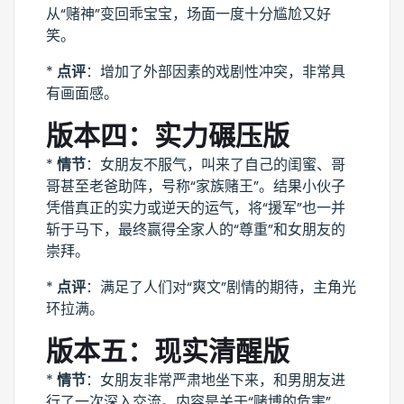
从“赌神”变回乖宝宝，场面一度十分尴尬又好
笑。
*
点评
：增加了外部因素的戏剧性冲突，非常具
有画面感。
版本四：实力碾压版
*
情节
：女朋友不服气，叫来了自己的闺蜜、哥
哥甚至老爸助阵，号称“家族赌王”。结果小伙子
凭借真正的实力或逆天的运气，将“援军”也一并
斩于马下，最终赢得全家人的“尊重”和女朋友的
崇拜。
*
点评
：满足了人们对“爽文”剧情的期待，主角光
环拉满。
版本五：现实清醒版
*
情节
：女朋友非常严肃地坐下来，和男朋友进
行了一次深入交流。内容是关于“赌博的危害”，