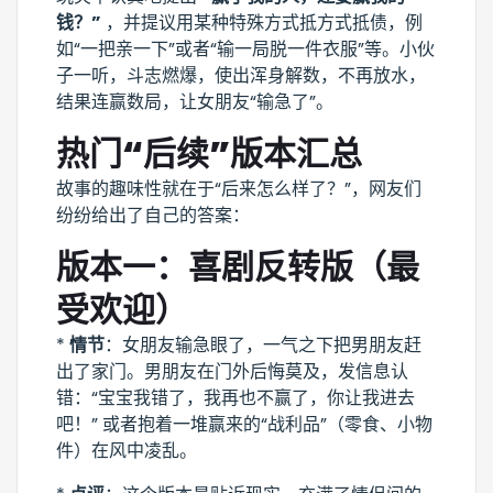
钱？”
，并提议用某种特殊方式抵方式抵债，例
如“一把亲一下”或者“输一局脱一件衣服”等。小伙
子一听，斗志燃爆，使出浑身解数，不再放水，
结果连赢数局，让女朋友“输急了”。
热门“后续”版本汇总
故事的趣味性就在于“后来怎么样了？”，网友们
纷纷给出了自己的答案：
版本一：喜剧反转版（最
受欢迎）
*
情节
：女朋友输急眼了，一气之下把男朋友赶
出了家门。男朋友在门外后悔莫及，发信息认
错：“宝宝我错了，我再也不赢了，你让我进去
吧！” 或者抱着一堆赢来的“战利品”（零食、小物
件）在风中凌乱。