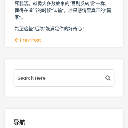
死我活。就像大多数故事的“喜剧反转版”一样，
懂得在适当的时候“认输”，才是感情里真正的“赢
家”。
希望这些“后续”能满足你的好奇心！
Prev Post
导航