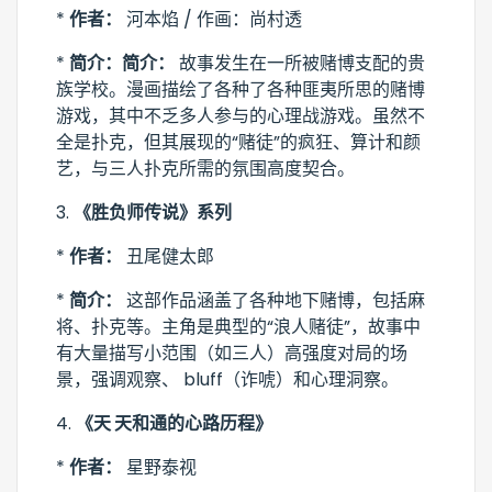
*
作者：
河本焰 / 作画：尚村透
*
简介：简介：
故事发生在一所被赌博支配的贵
族学校。漫画描绘了各种了各种匪夷所思的赌博
游戏，其中不乏多人参与的心理战游戏。虽然不
全是扑克，但其展现的“赌徒”的疯狂、算计和颜
艺，与三人扑克所需的氛围高度契合。
3.
《胜负师传说》系列
*
作者：
丑尾健太郎
*
简介：
这部作品涵盖了各种地下赌博，包括麻
将、扑克等。主角是典型的“浪人赌徒”，故事中
有大量描写小范围（如三人）高强度对局的场
景，强调观察、 bluff（诈唬）和心理洞察。
4.
《天 天和通的心路历程》
*
作者：
星野泰视