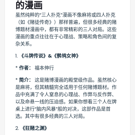
的漫画
虽然纯粹的“三人扑克”漫画不像麻将或四人扑克
（如《赌徒传奇》）那样普遍，但很多经典的赌
博题材漫画中，都有非常精彩的三人对局。这些
漫画的重点往往在于心理战、策略和角色间的复
杂关系。
1.
《斗牌传说》&《鹡鸰女神》
*
作者：
福本伸行
*
简介：
这是赌博漫画的殿堂级作品。虽然核心
是麻将，但其精髓完全适用于任何赌博题材。作
品中充满了令人窒息的心理战、作弊与反作弊、
以及命悬一线的压迫感。如果你想看三个人在牌
桌上进行“脑内风暴”般的对决，这部作品是首
选。其中有很多经典的三人对局。
2.
《狂赌之渊》