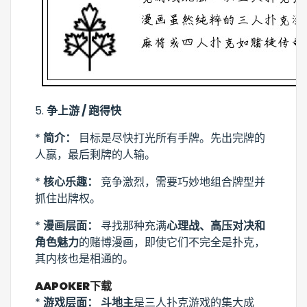
5.
争上游 / 跑得快
*
简介：
目标是尽快打光所有手牌。先出完牌的
人赢，最后剩牌的人输。
*
核心乐趣：
竞争激烈，需要巧妙地组合牌型并
抓住出牌权。
*
漫画层面：
寻找那种充满
心理战、高压对决和
角色魅力
的赌博漫画，即使它们不完全是扑克，
其内核也是相通的。
AAPOKER下载
*
游戏层面：
斗地主
是三人扑克游戏的集大成