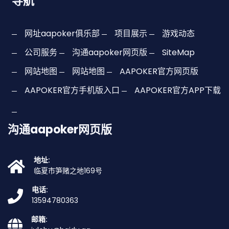
导航
网址aapoker俱乐部
项目展示
游戏动态
公司服务
沟通aapoker网页版
SiteMap
网站地图
网站地图
AAPOKER官方网页版
AAPOKER官方手机版入口
AAPOKER官方APP下载
沟通aapoker网页版
地址:
临夏市笋赌之地169号
电话:
13594780363
邮箱: