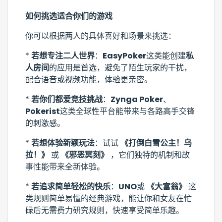
如何挑选适合你们的游戏
你可以根据两人的具体喜好和场景来挑选：
*
若想专注二人世界
：
EasyPoker
这类能创建
私
人房间
的应用是首选，避免了陌生玩家的干扰，
配合语音或视频功能，体验更亲密。
*
若你们都爱竞技挑战
：
Zynga Poker
、
Pokerist
这类全球性平台能带来与各路高手交锋
的刺激感。
*
若想体验新颖玩法
：试试
《打倒白雪公主！乌
拉！》
或
《邪恶冥刻》
，它们独特的机制和故
事性能带来全新体验。
*
若追求简单轻松的快乐
：
UNO
或
《大富翁》
这
类规则简单易懂的经典游戏，能让你和女友在忙
碌后无需费力研究规则，快速享受简单乐趣。