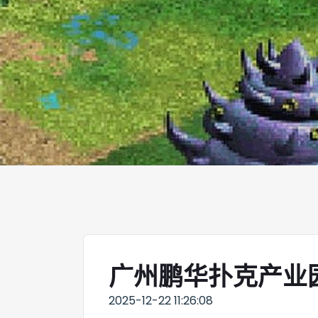
广州鹏华扑克产业
2025-12-22 11:26:08