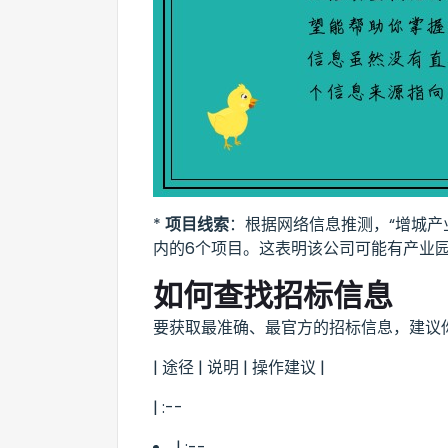
*
项目线索
：根据网络信息推测，“增城产
内的6个项目。这表明该公司可能有产业
如何查找招标信息
要获取最准确、最官方的招标信息，建议
| 途径 | 说明 | 操作建议 |
| :--
| :--