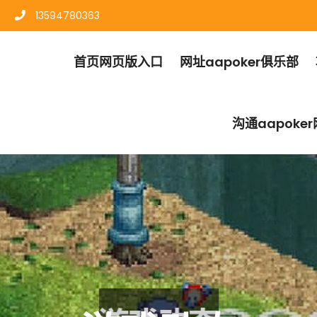
13594780363
首页网页版入口
网址aapoker俱乐部
沟通aapoke