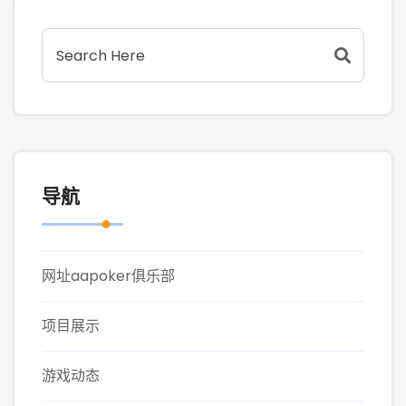
导航
网址aapoker俱乐部
项目展示
游戏动态