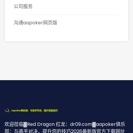
公司服务
沟通aapoker网页版
欢迎莅临▓Red Dragon 红龙：dr09.com▓aapoker俱乐
部：与高手对决，提升您的技巧2026最新版官方下载网址