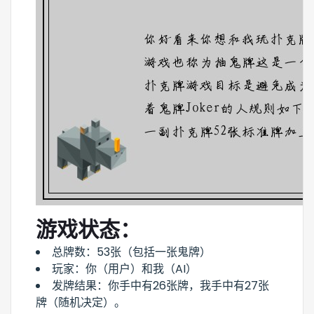
游戏状态：
总牌数：53张（包括一张鬼牌）
玩家：你（用户）和我（AI）
发牌结果：你手中有26张牌，我手中有27张
牌（随机决定）。