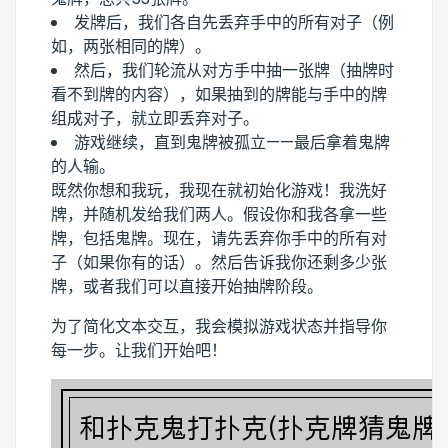
发牌后，我们各自先丢弃手中的所有对子（例
如，两张相同的牌）。
然后，我们轮流从对方手中抽一张牌（抽牌时
看不到牌的内容），如果抽到的牌能与手中的牌
组成对子，就立即丢弃对子。
游戏继续，直到鬼牌被孤立——最后拿着鬼牌
的人输。
既然你想和我玩，我现在就初始化游戏！我洗好
牌，并随机发给我们两人。假设你和我各拿一些
牌，包括鬼牌。现在，请先丢弃你手中的所有对
子（如果你有的话）。然后告诉我你还剩多少张
牌，或者我们可以直接开始抽牌阶段。
为了简化文本交互，我会模拟游戏状态并指导你
每一步。让我们开始吧！