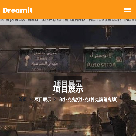
项目展示
首页
项目展示
和扑克鬼打扑克(扑克牌猜鬼牌)