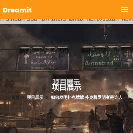
项目展示
首页
项目展示
如何发明扑克牌牌 扑克牌发明者是谁人