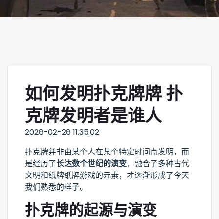
如何发明扑克牌牌 扑
克牌发明者是谁人
2026-02-26 11:35:02
扑克牌并非由某个人在某个特定时间点发明，而
是经历了
长达数个世纪的演变
，融合了多种古代
文明和纸牌纸牌游戏的元素，才逐渐形成了今天
我们熟悉的样子。
扑克牌的起源与演变