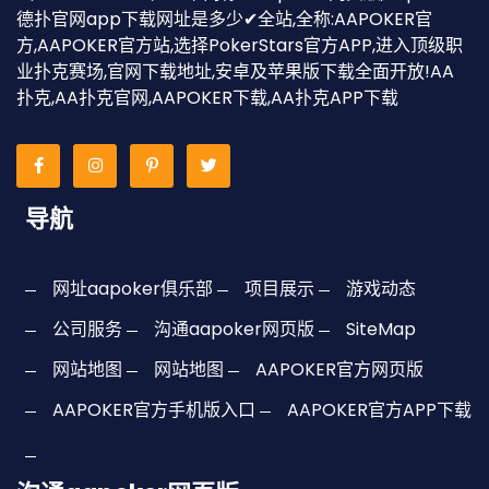
德扑官网app下载网址是多少✔全站,全称:AAPOKER官
方,AAPOKER官方站,选择PokerStars官方APP,进入顶级职
业扑克赛场,官网下载地址,安卓及苹果版下载全面开放!AA
扑克,AA扑克官网,AAPOKER下载,AA扑克APP下载
导航
网址aapoker俱乐部
项目展示
游戏动态
公司服务
沟通aapoker网页版
SiteMap
网站地图
网站地图
AAPOKER官方网页版
AAPOKER官方手机版入口
AAPOKER官方APP下载