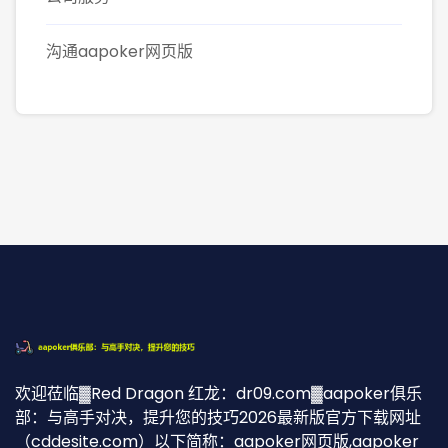
沟通aapoker网页版
欢迎莅临▓Red Dragon 红龙：dr09.com▓aapoker俱乐
部：与高手对决，提升您的技巧2026最新版官方下载网址
（cddesite.com）以下简称：aapoker网页版,aapoker