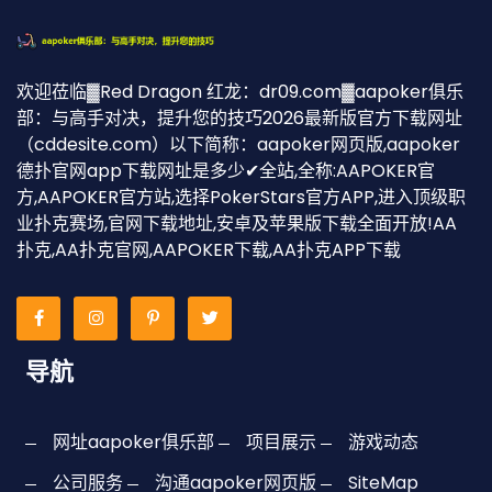
欢迎莅临▓Red Dragon 红龙：dr09.com▓aapoker俱乐
部：与高手对决，提升您的技巧2026最新版官方下载网址
（cddesite.com）以下简称：aapoker网页版,aapoker
德扑官网app下载网址是多少✔全站,全称:AAPOKER官
方,AAPOKER官方站,选择PokerStars官方APP,进入顶级职
业扑克赛场,官网下载地址,安卓及苹果版下载全面开放!AA
扑克,AA扑克官网,AAPOKER下载,AA扑克APP下载
导航
网址aapoker俱乐部
项目展示
游戏动态
公司服务
沟通aapoker网页版
SiteMap