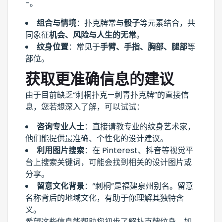
-。
组合与情境
：扑克牌常与
骰子
等元素结合，共
同象征
机会、风险与人生的无常
。
纹身位置
：常见于
手臂、手指、胸部、腿部
等
部位。
获取更准确信息的建议
由于目前缺乏“刺桐扑克—刺青扑克牌”的直接信
息，您若想深入了解，可以试试：
咨询专业人士
：直接请教专业的纹身艺术家，
他们能提供最准确、个性化的设计建议。
利用图片搜索
：在 Pinterest、抖音等视觉平
台上搜索关键词，可能会找到相关的设计图片或
分享。
留意文化背景
：“刺桐”是福建泉州别名。留意
名称背后的地域文化，有助于你理解其独特含
义。
希望这些信息能帮助您初步了解扑克牌纹身。如