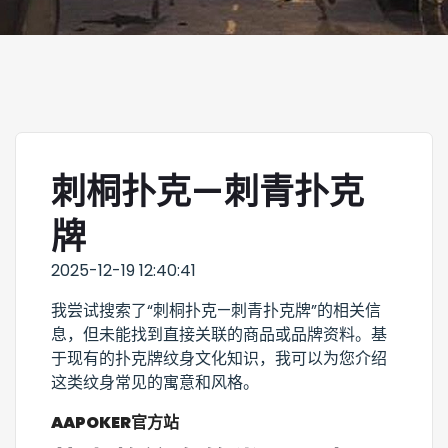
刺桐扑克—刺青扑克
牌
2025-12-19 12:40:41
我尝试搜索了“刺桐扑克—刺青扑克牌”的相关信
息，但未能找到直接关联的商品或品牌资料。基
于现有的扑克牌纹身文化知识，我可以为您介绍
这类纹身常见的寓意和风格。
AAPOKER官方站