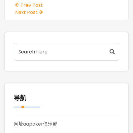
Prev Post
Next Post
导航
网址aapoker俱乐部