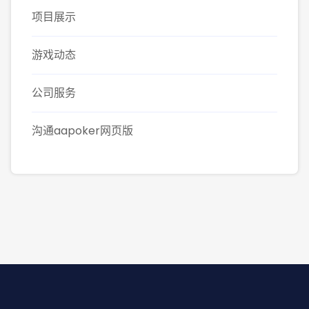
项目展示
游戏动态
公司服务
沟通aapoker网页版