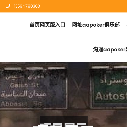
13594780363
首页网页版入口
网址aapoker俱乐部
沟通aapoke