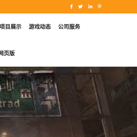
项目展示
游戏动态
公司服务
r网页版