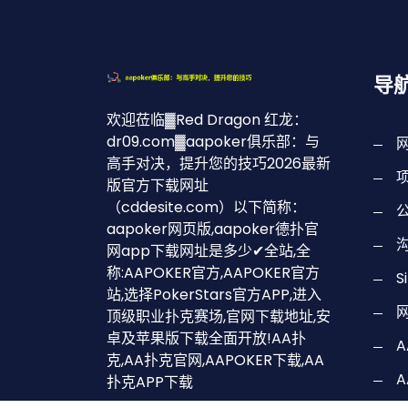
导
欢迎莅临▓Red Dragon 红龙：
dr09.com▓aapoker俱乐部：与
网
高手对决，提升您的技巧2026最新
版官方下载网址
（cddesite.com）以下简称：
aapoker网页版,aapoker德扑官
沟
网app下载网址是多少✔全站,全
称:AAPOKER官方,AAPOKER官方
S
站,选择PokerStars官方APP,进入
顶级职业扑克赛场,官网下载地址,安
卓及苹果版下载全面开放!AA扑
A
克,AA扑克官网,AAPOKER下载,AA
扑克APP下载