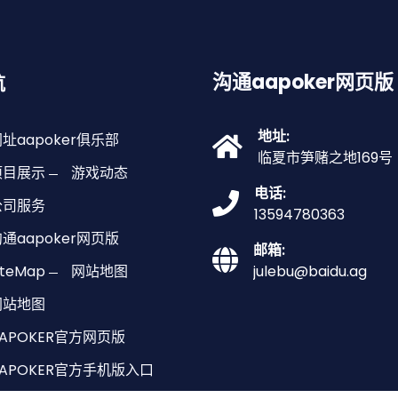
沟通aapoker网页版
航
地址:
址aapoker俱乐部
临夏市笋赌之地169号
项目展示
游戏动态
电话:
公司服务
13594780363
通aapoker网页版
邮箱:
iteMap
网站地图
julebu@baidu.ag
网站地图
APOKER官方网页版
AAPOKER官方手机版入口