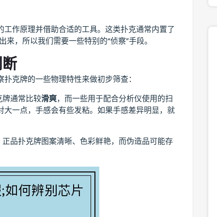
的工作原理并借助合适的工具。这类扑克通常内置了
出来，所以我们需要一些特别的“侦察”手段。
判断
察扑克牌的一些物理特性来做初步筛查：
克牌通常比较
滑爽
，而一些用于配合分析仪使用的扫
对大一点，手感会有些发粘。如果手感差异明显，就
。正品扑克牌图案清晰、色彩鲜艳，而伪造品可能存